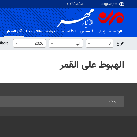
٠٨‏/٠٨‏/٢٠٢٦
الرئيسية
إيران
فلسطین
الاقلیمیة
الدولية
مالتي مدیا
آخر الأخبار
تاریخ
ilters
8
آب
2026
الهبوط على القمر