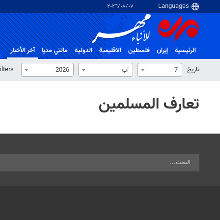
٠٧‏/٠٨‏/٢٠٢٦
الرئيسية
إيران
فلسطین
الاقلیمیة
الدولية
مالتي مدیا
آخر الأخبار
تاریخ
ilters
7
آب
2026
تعارف المسلمين