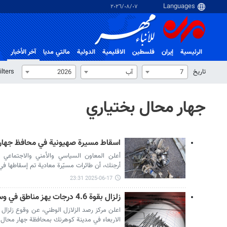
٠٧‏/٠٨‏/٢٠٢٦
الرئيسية
إيران
فلسطین
الاقلیمیة
الدولية
مالتي مدیا
آخر الأخبار
تاریخ
ilters
7
آب
2026
جهار محال بختياري
اسقاط مسيرة صهيونية في محافظ جهار
أعلن المعاون السياسي والأمني والاجتماعي 
أرجنك، أن طائرات مسيّرة معادية تم إسقاطها ف
2025-06-17 23:31
زلزال بقوة 4.6 درجات يهز مناطق في وسط البلاد ولا خسائر
الاربعاء في مدينة كوهرنك بمحافظة جهار محال و