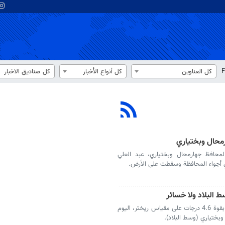
F
كل العناوين
كل أنواع الأخبار
كل صناديق الاخبار
محال وبختياري
لمحافظ جهارمحال وبختياري، عبد العلي
ي أجواء المحافظة وسقطت على الأرض.
اعلن مركز رصد الزلازل الوطني، عن وقوع زلزال بقوة 4.6 درجات على مقياس ريختر، اليوم
بختياري (وسط البلاد).