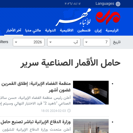
٠٧‏/٠٨‏/٢٠٢٦
الرئيسية
إيران
فلسطین
الاقلیمیة
الدولية
مالتي مدیا
آخر الأخبار
تاریخ
ilters
7
آب
2026
حامل الأقمار الصناعية سرير
غضون أشهر
الصناعي "ناهيد 2" قيد الاختبار النهائي وسيتم إطلاقهما العام الإيراني المقبل.
2024-02-03 18:05
وزارة الدفاع الإيرانية تباشر تصنيع حامل 
أعلن متحدث وزارة الدفاع الإيرانية للشؤو