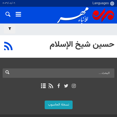
٠٦‏/٠٨‏/٢٠٢٦
حسين شيخ الإسلام
نسخة الحاسوب