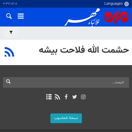
٠٨‏/٠٨‏/٢٠٢٦
حشمت الله فلاحت بيشه
نسخة الحاسوب