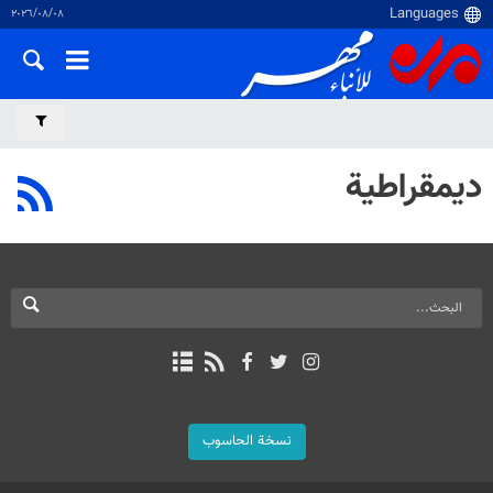
٠٨‏/٠٨‏/٢٠٢٦
ديمقراطية
نسخة الحاسوب