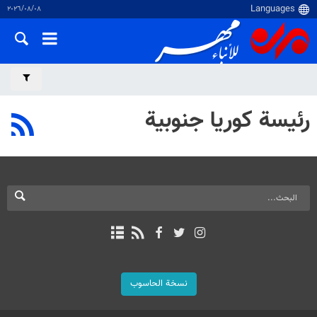
٠٨‏/٠٨‏/٢٠٢٦
رئيسة كوريا جنوبية
نسخة الحاسوب