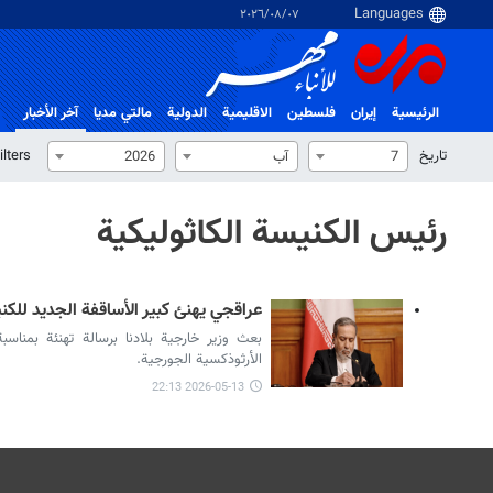
٠٧‏/٠٨‏/٢٠٢٦
الرئيسية
إيران
فلسطین
الاقلیمیة
الدولية
مالتي مدیا
آخر الأخبار
تاریخ
ilters
7
آب
2026
رئيس الكنيسة الكاثوليكية
عراقجي يهنئ كبير الأساقفة الجديد للكن
بعث وزير خارجية بلادنا برسالة تهنئة بمناسب
الأرثوذكسية الجورجية.
2026-05-13 22:13