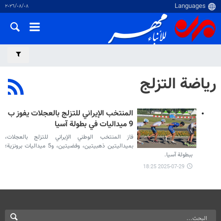
٠٨‏/٠٨‏/٢٠٢٦
رياضة التزلج
المنتخب الإيراني للتزلج بالعجلات يفوز ب
9 ميداليات في بطولة آسيا
فاز المنتخب الوطني الإيراني للتزلج بالعجلات،
بميداليتين ذهبيتين، وفضيتین، و5 ميداليات برونزية؛
ببطولة آسيا.
2025-07-29 18:25