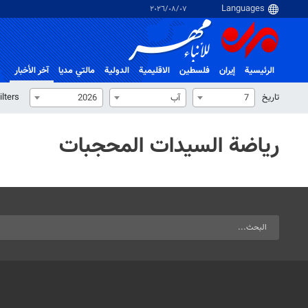
٠٧‏/٠٨‏/٢٠٢٦
الرئيسية
إيران
فلسطین
الاقلیمیة
الدولية
مالتي مدیا
آخر الأخبار
تاریخ
ilters
7
آب
2026
رياضة السيدات المحجبات