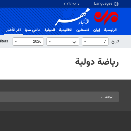
٠٧‏/٠٨‏/٢٠٢٦
الرئيسية
إيران
فلسطین
الاقلیمیة
الدولية
مالتي مدیا
آخر الأخبار
تاریخ
ilters
7
آب
2026
رياضة دولية