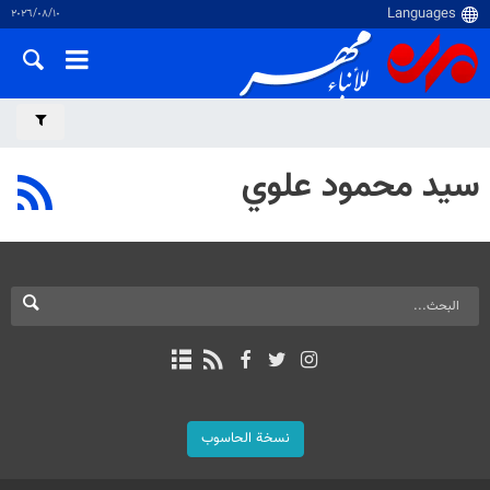
١٠‏/٠٨‏/٢٠٢٦
سيد محمود علوي
نسخة الحاسوب