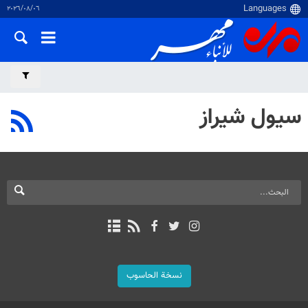
٠٦‏/٠٨‏/٢٠٢٦
سيول شيراز
نسخة الحاسوب