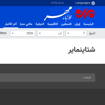
٠٧‏/٠٨‏/٢٠٢٦
الرئيسية
إيران
فلسطین
الاقلیمیة
الدولية
مالتي مدیا
آخر الأخبار
تاریخ
ilters
7
آب
2026
شتاينماير