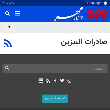
٠٧‏/٠٨‏/٢٠٢٦
صادرات البنزين
نسخة الحاسوب