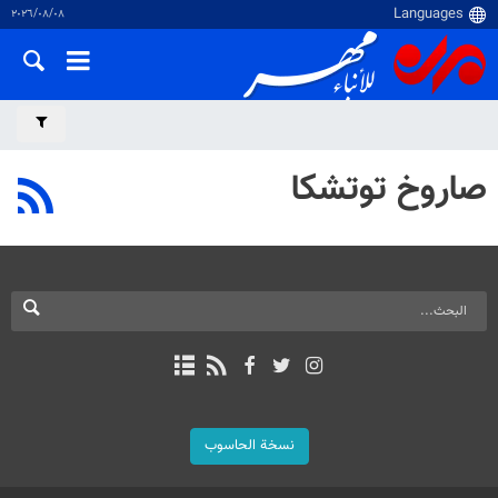
٠٨‏/٠٨‏/٢٠٢٦
صاروخ توتشكا
نسخة الحاسوب