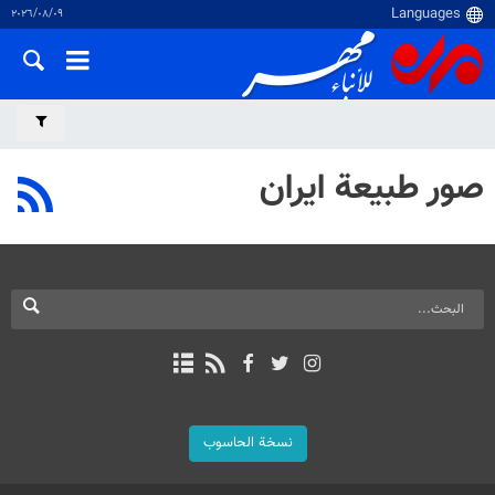
٠٩‏/٠٨‏/٢٠٢٦
صور طبيعة ايران
نسخة الحاسوب