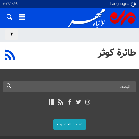
٠٩‏/٠٨‏/٢٠٢٦
طائرة كوثر
نسخة الحاسوب