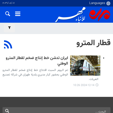
٠٧‏/٠٨‏/٢٠٢٦
قطار المترو
ایران تدشن خط إنتاج ضخم لقطار المترو
الوطني
تم الیوم السبت افتتاح خط إنتاج ضخم لقطار المترو
الوطني بحضور كبار مديري بلدية طهران في شركة تصنیع
العربات.
2024-12-14 10:26