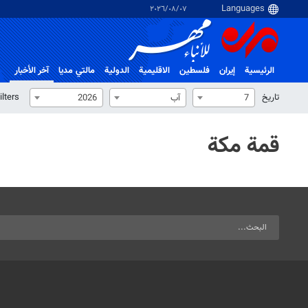
٠٧‏/٠٨‏/٢٠٢٦
الرئيسية
إيران
فلسطین
الاقلیمیة
الدولية
مالتي مدیا
آخر الأخبار
تاریخ
ilters
7
آب
2026
قمة مكة