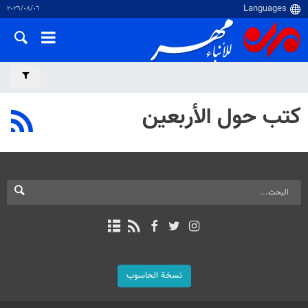
٠٦‏/٠٨‏/٢٠٢٦
كتب حول الأربعين
نسخة الحاسوب