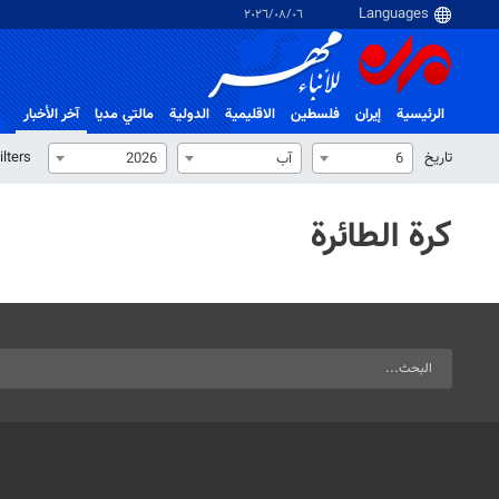
٠٦‏/٠٨‏/٢٠٢٦
الرئيسية
إيران
فلسطین
الاقلیمیة
الدولية
مالتي مدیا
آخر الأخبار
تاریخ
ilters
6
آب
2026
كرة الطائرة