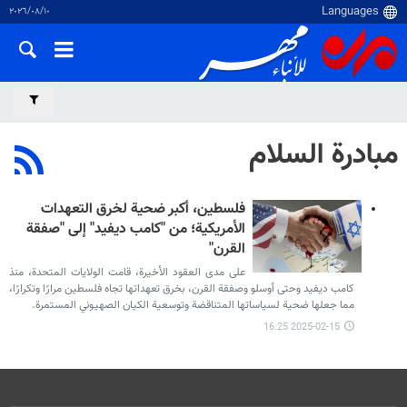
١٠‏/٠٨‏/٢٠٢٦
مبادرة السلام
فلسطين، أكبر ضحية لخرق التعهدات
الأمريكية؛ من "كامب ديفيد" إلى "صفقة
القرن"
على مدى العقود الأخيرة، قامت الولايات المتحدة، منذ
كامب ديفيد وحتى أوسلو وصفقة القرن، بخرق تعهداتها تجاه فلسطين مرارًا وتكرارًا،
مما جعلها ضحية لسياساتها المتناقضة وتوسعية الكيان الصهيوني المستمرة.
2025-02-15 16:25