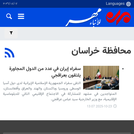
٠٧‏/٠٨‏/٢٠٢٦
محافظة خراسان
سفراء إيران في عدد من الدول المجاورة
يلتقون بعراقجي
التقى سفراء الجمهورية الإسلامية الإيرانية لدى دول آسيا
الوسطى وروسيا وباكستان والهند والعراق وأفغانستان،
المتواجدين في مشهد للمشاركة في الاجتماع الإقليمي الثاني للدبلوماسية
الإقليمية، مع وزير الخارجية سيد عباس عراقجي.
2025-10-23 13:07