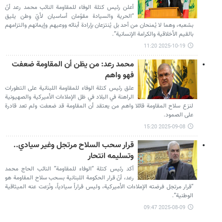
أعلن رئيس كتلة الوفاء للمقاومة النائب محمد رعد أنّ
“الحرية والسيادة مقوّمان أساسيان لأيّ وطن يليق
بشعبه، وهما لا يُمنحان من أحد بل يُنتزعان بإرادة أبنائه ووعيهم وإيمانهم والتزامهم
بالقيم الأخلاقية والكرامة الإنسانية”.
2025-10-19 11:20
محمد رعد: من يظن أن المقاومة ضعفت
فهو واهم
علق رئيس كتلة الوفاء للمقاومة اللبنانية على التطورات
الراهنة في البلاد في ظل الإملاءات الأميركية والصهيونية
لنزع سلاح المقاومة قائلا واهم من يعتقد أن المقاومة قد ضعفت ولم تعد قادرة
على الصمود.
2025-09-08 15:20
قرار سحب السلاح مرتجل وغير سيادي..
وتسليمه انتحار
أكد رئيس كتلة “الوفاء للمقاومة” النائب الحاج محمد
رعد، أنّ قرار الحكومة اللبنانية بسحب سلاح المقاومة هو
“قرار مرتجل فرضته الإملاءات الأميركية، وليس قراراً سيادياً، ونُزعت عنه الميثاقية
الوطنية”.
2025-08-09 09:47