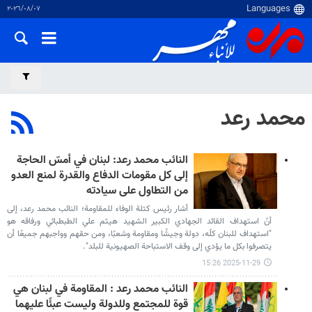
٠٧‏/٠٨‏/٢٠٢٦
محمد رعد
النائب محمد رعد: لبنان في أمسّ الحاجة
إلى كل مقومات الدفاع والقدرة لمنع العدو
من التطاول على سيادته
أشار رئيس كتلة الوفاء للمقاومة؛ النائب محمد رعد، إلى
أنّ استهداف القائد الجهادي الكبير الشهيد هيثم علي الطبطبائي ورفاقه هو
"استهداف للبنان كلّه، دولة وجيشًا ومقاومة وشعبًا، ومن حقهم وواجبهم جميعًا أن
يتصرفوا بكل ما يؤدي إلى وقف الاستباحة الصهيونية للبلد".
2025-11-29 15:26
النائب محمد رعد : المقاومة في لبنان هي
قوة للمجتمع وللدولة وليست عبئًا عليهما