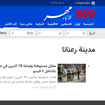
٠٦‏/٠٨‏/٢٠٢٦
الرئيسية
إيران
فلسطین
الاقلیمیة
الدولية
مالتي مدیا
آخر الأخبار
تاریخ
ilters
6
آب
2026
مدينة رعنانا
مقتل مستوطنة وإصابة
بالداخل + فيديو
قتلت اسرائيلية وأصيب 18 آ
عملية دعس وطعن نفذها شخص في مدينة رعنانا
2024-01-15 16:41