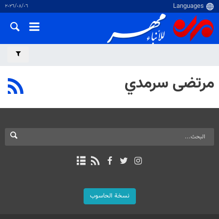
٠٦‏/٠٨‏/٢٠٢٦
مرتضى سرمدي
نسخة الحاسوب