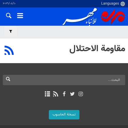
١٠‏/٠٨‏/٢٠٢٦
مقاومة الاحتلال
نسخة الحاسوب