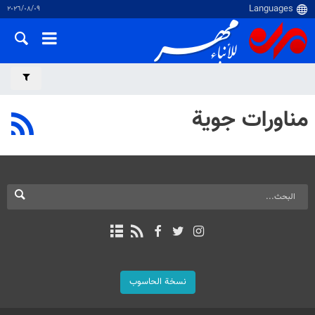
٠٩‏/٠٨‏/٢٠٢٦
مناورات جوية
نسخة الحاسوب