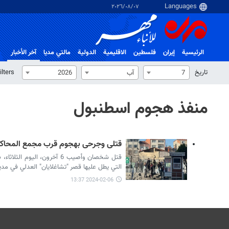
٠٧‏/٠٨‏/٢٠٢٦
الرئيسية
إيران
فلسطین
الاقلیمیة
الدولية
مالتي مدیا
آخر الأخبار
تاریخ
ilters
7
آب
2026
منفذ هجوم اسطنبول
قتلى وجرحى بهجوم قرب مجمع المحاك
قتل شخصان وأصيب 6 آخرون، الي
التي يطل عليها قصر "تشاغلايان" العدلي في مدي
2024-02-06 13:37