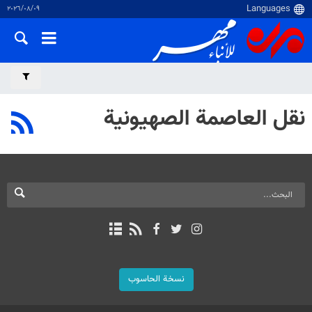
٠٩‏/٠٨‏/٢٠٢٦
نقل العاصمة الصهيونية
نسخة الحاسوب