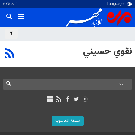
٠٦‏/٠٨‏/٢٠٢٦
نقوي حسيني
نسخة الحاسوب