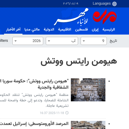
٠٩‏/٠٨‏/٢٠٢٦
الرئيسية
إيران
فلسطین
الاقلیمیة
الدولية
مالتي مدیا
آخر الأخبار
تاریخ
ilters
9
آب
2026
هيومن رايتس ووتش
"هيومن رايتس ووتش": حكومة سوريا الا
الشفافية والجدية
منظمة "هيومن رايتس ووتش" تنتقد الحكومة ال
الشاملة للضحايا، وتدعو إلى خطة واضحة للمس
تشريعية عاجلة.
2025-11-18 16:37
المرصد الأورومتوسطى: إسرائيل تعمدت