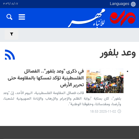
٠٧‏/٠٨‏/٢٠٢٦
وعد بلفور
في ذكرى "وعد بلفور".. الفصائل
الفلسطينية تؤكد تمسكها بالمقاومة حتى
تحرير الأرض
قالت فصائل المقاومة الفلسطينية، اليوم الأحد، إنّ "وعد
بلفور"، كان بمثابة "بوابة الظلم والإجرام والإرهاب والإبادة الصهيونية لشعبنا،
وأرضنا، ومقدساتنا، وحقوقنا الوطنية".
2025-11-02 18:53