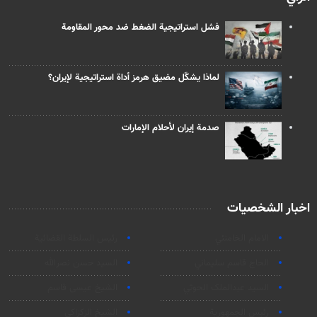
فشل استراتيجية الضغط ضد محور المقاومة
لماذا يشكّل مضيق هرمز أداة استراتيجية لإيران؟
صدمة إيران لأحلام الإمارات
اخبار الشخصيات
الامام الخامنئي
رئیس السلطة القضائیة
الحاج قاسم سليماني
السيد حسن نصرالله
السید عبدالملک الحوثي
الشيخ عيسى قاسم
رئيس الجمهورية
الشيخ الزكزاكي