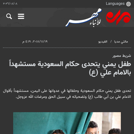
٠٨‏/٠٨‏/٢٠٢٦
مالتي مدیا
الفيديو
١٩‏/١١‏/٢٠١٨، ٤:١٩ م
شريط مصور
طفل يمني يتحدى حكام السعودية مستشهداً
بالامام علي (ع)
تحدى طفل يمني حكام السعودية وحلفائها في عدوانها على اليمن، مستشهداً بأقوال
الامام علي بن أبي طالب (ع) وتضحياته في سبيل الحق ومرضات الله عزوجل.