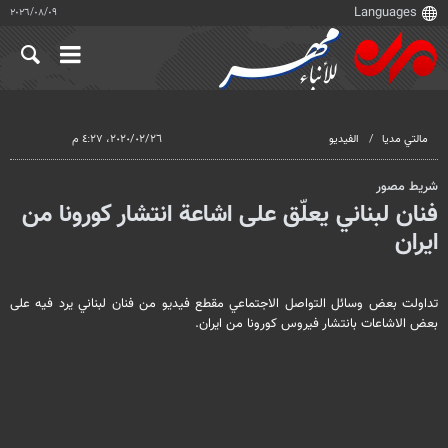
٠٩‏/٠٨‏/٢٠٢٦
مالتي مدیا
الفيديو
٢٦‏/٠٢‏/٢٠٢٠، ٤:٢٧ م
شريط مصور
فنان لبناني يعلّق على اشاعة انتشار كورونا من
ايران
تداولت بعض وسائل التواصل الاجتماعي مقطع فيديو من فنان لبناني يرد فيه على
بعض الاشاعات بانتشار فيروس كورونا من ايران.