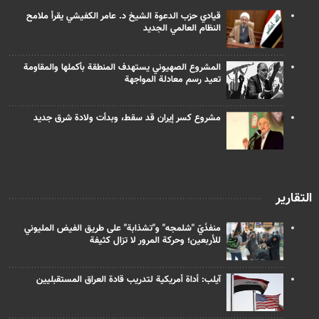
قيادي حزب الدعوة الشيخ د. عامر الكفيشي يقرأ ملامح
النظام العالمي الجديد
المشروع الصهيوني يستهدف المنطقة بأكملها والمقاومة
تعيد رسم معادلة المواجهة
مشروع كسر إيران قد سقط، وبدأت ولادة شرق جديد
التقارير
منفذَيّ "شلمجه" و"تشذابة" على طريق الفيض المليوني
للأربعين؛ وحركة المرور لا تزال كثيفة
آيلب: أداة أمريكية لتدريب قادة العراق المستقبليين