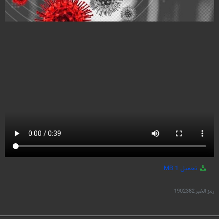
تحميل
1 MB
رمز الخبر
1902382