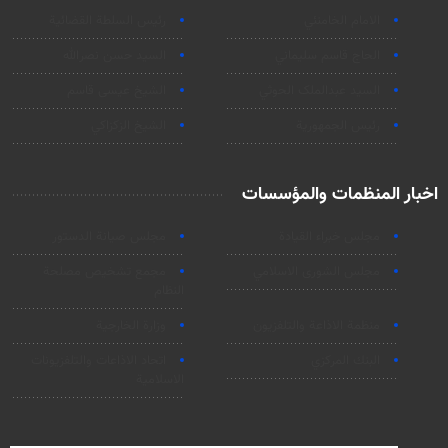
الامام الخامنئي
رئیس السلطة القضائیة
الحاج قاسم سليماني
السيد حسن نصرالله
السید عبدالملک الحوثي
الشيخ عيسى قاسم
رئيس الجمهورية
الشيخ الزكزاكي
اخبار المنظمات والمؤسسات
مجلس خبراء القيادة
مجلس صيانة الدستور
مجلس الشورى الاسلامي
مجمع تشخيص مصلحة
النظام
منظمة الاذاعة والتلفزیون
وزارة الخارجية
البنك المركزي
اتحاد الاذاعات والتلفزيونات
الاسلامية