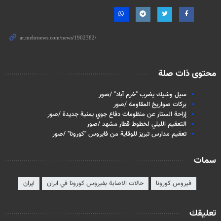
محتوى ذات صلة
سيل وشيك يضرب "خرم آباد" /صور
بركات صواريخ المقاومة /صور
إزاحة الستار عن منظومات دفاع جوي يمنية جديدة /صور
التعقيم الليلي لخطوط قطار مشهد /صور
تعقيم مدارس تبريز للوقاية من فايروس "كورونا" /صور
سمات
فيروس كورونا
حالات الاصابة بفيروس كورونا في ايران
ايران
تعليقك