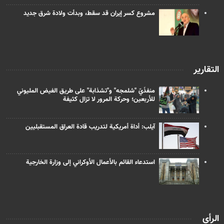
مشروع كسر إيران قد سقط، وبدأت ولادة شرق جديد
التقارير
منفذَيّ "شلمجه" و"تشذابة" على طريق الفيض المليوني
للأربعين؛ وحركة المرور لا تزال كثيفة
آيلب: أداة أمريكية لتدريب قادة العراق المستقبليين
استدعاء القائم بالأعمال الأوكراني إلى وزارة الخارجية
الرأي