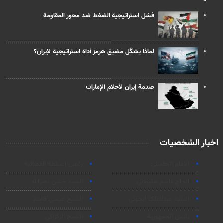
فشل استراتيجية الضغط ضد محور المقاومة
لماذا يشكّل مضيق هرمز أداة استراتيجية لإيران؟
صدمة إيران لأحلام الإمارات
اخبار الشخصيات
الامام الخامنئي
رئیس السلطة القضائیة
الحاج قاسم سليماني
السيد حسن نصرالله
السید عبدالملک الحوثي
الشيخ عيسى قاسم
رئيس الجمهورية
الشيخ الزكزاكي