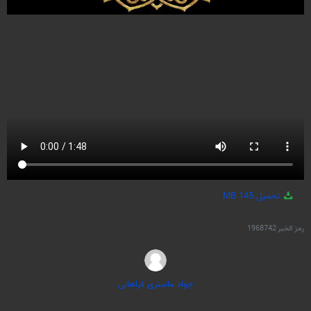
تحميل
145 MB
رمز الخبر
1968742
جواد ماستری فراهانی