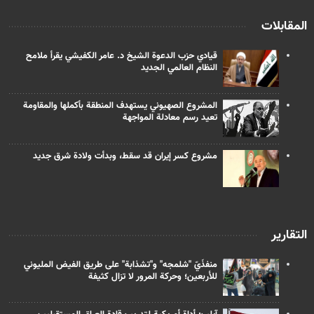
المقابلات
قيادي حزب الدعوة الشيخ د. عامر الكفيشي يقرأ ملامح
النظام العالمي الجديد
المشروع الصهيوني يستهدف المنطقة بأكملها والمقاومة
تعيد رسم معادلة المواجهة
مشروع كسر إيران قد سقط، وبدأت ولادة شرق جديد
التقارير
منفذَيّ "شلمجه" و"تشذابة" على طريق الفيض المليوني
للأربعين؛ وحركة المرور لا تزال كثيفة