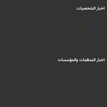
اخبار الشخصيات
الامام الخامنئي
رئیس السلطة القضائیة
الحاج قاسم سليماني
السيد حسن نصرالله
السید عبدالملک الحوثي
الشيخ عيسى قاسم
رئيس الجمهورية
الشيخ الزكزاكي
اخبار المنظمات والمؤسسات
مجلس خبراء القيادة
مجلس صيانة الدستور
مجلس الشورى الاسلامي
مجمع تشخيص مصلحة
النظام
منظمة الاذاعة والتلفزیون
وزارة الخارجية
البنك المركزي
اتحاد الاذاعات والتلفزيونات
الاسلامية