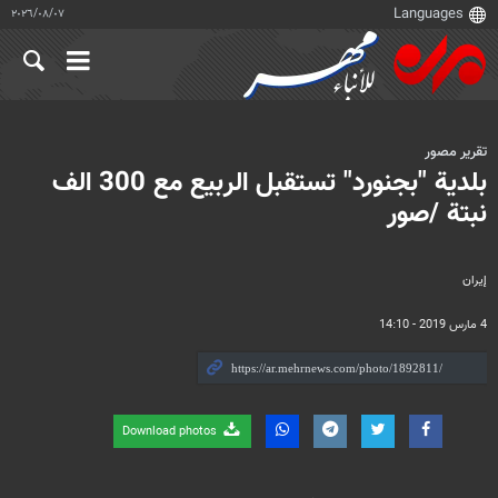
٠٧‏/٠٨‏/٢٠٢٦
تقرير مصور
بلدية "بجنورد" تستقبل الربيع مع 300 الف
نبتة /صور
إيران
4 مارس 2019 - 14:10
Download photos