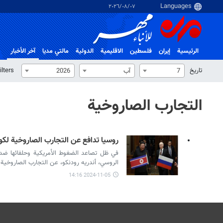
٠٧‏/٠٨‏/٢٠٢٦
الرئيسية
إيران
فلسطین
الاقلیمیة
الدولية
مالتي مدیا
آخر الأخبار
تاریخ
ilters
7
آب
2026
التجارب الصاروخية
روسيا تدافع عن التجارب الصاروخية لكور
في ظل تصاعد الضغوط الأمريكية وحلفائها ضد كو
الروسي، أندريه رودنكو، عن التجارب الصاروخية ال
2024-11-05 14:16