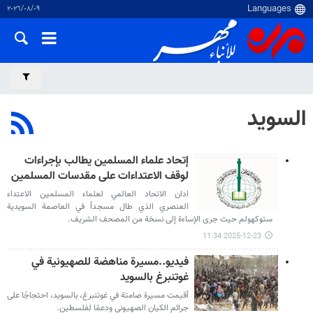
٠٩‏/٠٨‏/٢٠٢٦
السويد
إتحاد علماء المسلمين يطالب بإجراءات
لوقف الاعتداءات على مقدسات المسلمين
ادان الاتحاد العالمي لعلماء المسلمين الاعتداء
العنصري الذي طال مسجداً في العاصمة السويدية
ستوكهولم حيث جرى الإساءة إلى نسخة من المصحف الشريف.
2025-12-23 11:34
فيديو..مسيرة مناهضة للصهيونية في
غوتنبرغ بالسويد
أقيمت مسيرة صامتة في غوتنبرغ، بالسويد، احتجاجًا على
جرائم الكيان الصهيوني ودعمًا لفلسطين.