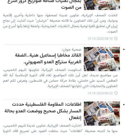
بمجال تقنيات صناعة صواريخ كروز أسرع
من الصوت
اتخذت الصحف الإيرانية، عناوين عديدة لصحفها، منها داخلية وأخرى إقلمية
ودولية، ومن أبرز تلك العناوين ما قالته صحيفة "خراسان" حيث أشارت إلى نجاح
إيران في تحقيق قفزة نوعية بمجال التقنيات الصاروخية، واصفة إياها بأنها أسرع من
الصوت.
2023-08-10 15:14
صحية جوان:
القائد مخاطبا إسماعيل هنية..الضفة
الغربية ستركع العدو الصهيوني.
استلهمت الصحف الإيرانية، عناوينها لليوم الخميس،
من مواضيع عديدة، لعل أبرز تلك المواضيع لقاء قائد الثورة الإسلامية آية الله
العظمى السيد علي خامنئي، بقادة حركة حماس في فلسطين. ونعرض لكم اهم
العناوين والتحليلات التي تناولتها الصحف الإيرانية.
2023-06-22 14:18
اطلاعات: المقاومة الفلسطينية حددت
المسار بشكل صحيح ووضعت العدو بحالة
إنفعال
اختارت الصحف الإيرانية، عناوين عديدة لليوم الخميس،
منها ما كتبته صحيفة "اطلاعات" حيث سلطت الضوء على تصريح قائد الثورة