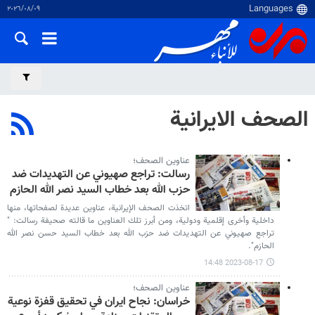
٠٩‏/٠٨‏/٢٠٢٦
الصحف الايرانية
عناوين الصحف؛
رسالت: تراجع صهيوني عن التهديدات ضد
حزب الله بعد خطاب السيد نصر الله الحازم
اتخذت الصحف الإيرانية، عناوين عديدة لصفحاتها، منها
داخلية وأخرى إقلمية ودولية، ومن أبرز تلك العناوين ما قالته صحيفة رسالت: "
تراجع صهيوني عن التهديدات ضد حزب الله بعد خطاب السيد حسن نصر الله
الحازم".
2023-08-17 14:48
عناوين الصحف؛
خراسان: نجاح ايران في تحقيق قفزة نوعية