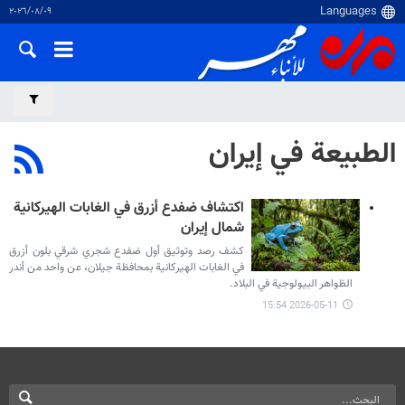
٠٩‏/٠٨‏/٢٠٢٦
الطبيعة في إيران
اكتشاف ضفدع أزرق في الغابات الهيركانية
شمال إيران
كشف رصد وتوثيق أول ضفدع شجري شرقي بلون أزرق
في الغابات الهيركانية بمحافظة جيلان، عن واحد من أندر
الظواهر البيولوجية في البلاد.
2026-05-11 15:54