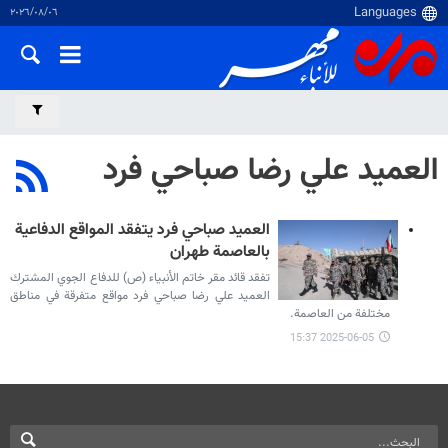
٠٦‏/٠٨‏/٢٠٢٦
العميد علي رضا صباحي فرد
العميد صباحي فرد يتفقد المواقع الدفاعية
بالعاصمة طهران
تفقد قائد مقر خاتم الأنبياء (ص) للدفاع الجوي المشترك
العميد علي رضا صباحي فرد مواقع متفرقة في مناطق
مختلفة من العاصمة.
2025-06-05 15:37