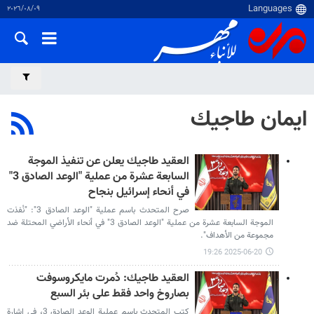
٠٩‏/٠٨‏/٢٠٢٦
ايمان طاجيك
العقید طاجيك يعلن عن تنفيذ الموجة
السابعة عشرة من عملية "الوعد الصادق 3"
في أنحاء إسرائيل بنجاح
صرح المتحدث باسم عملية "الوعد الصادق 3": "نُفذت
الموجة السابعة عشرة من عملية "الوعد الصادق 3" في أنحاء الأراضي المحتلة ضد
مجموعة من الأهداف".
2025-06-20 19:26
العقيد طاجيك: دُمرت مايكروسوفت
بصاروخ واحد فقط على بئر السبع
كتب المتحدث باسم عملية الوعد الصادق 3، في إشارة