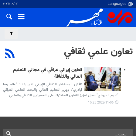
٠٧‏/٠٨‏/٢٠٢٦
تعاون علمي ثقافي
تعاون إيراني عراقي في مجالي التعليم
العالي والثقافة
ناقش المستشار الثقافي الإيراني لدى بغداد "غلام رضا
اباذري"، ووزير التعليم العالي والبحث العلمي العراقي
"نعيم العبودي"، سبل تعزيز التعاون المشترك على الصعيدين الثقافي والعلمي.
2022-11-06 15:25