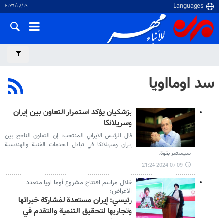
٠٩‏/٠٨‏/٢٠٢٦
سد اومااويا
بزشكيان يؤكد استمرار التعاون بين إيران
وسريلانكا
قال الرئيس الايراني المنتخب: إن التعاون الناجح بين
إيران وسريلانكا في تبادل الخدمات الفنية والهندسية
سيستمر بقوة.
2024-07-09 21:24
خلال مراسم افتتاح مشروع أوما اويا متعدد
الأغراض؛
رئيسي: إيران مستعدة لمُشاركة خبراتها
وتجاربها لتحقيق التنمية والتقدم في