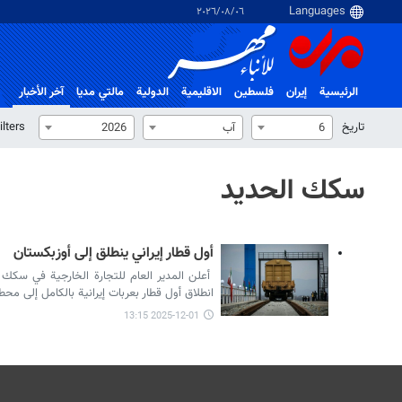
٠٦‏/٠٨‏/٢٠٢٦
الرئيسية
إيران
فلسطین
الاقلیمیة
الدولية
مالتي مدیا
آخر الأخبار
تاریخ
ilters
6
آب
2026
سكك الحديد
أول قطار إيراني ينطلق إلى أوزبكستان
أعلن المدير العام للتجارة الخارجية في سكك 
انطلاق أول قطار بعربات إيرانية بالكامل إلى مح
2025-12-01 13:15