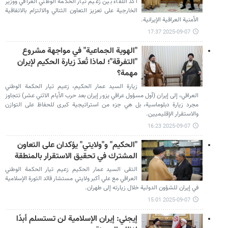
أكد اللقاء بين زعيم تيار الحكمة الوطني العراقي ووزير
الخارجية على تعزيز التعاون الثنائي والالتزام بالاتفاقية
الأمنية العراقية الإيرانية.
2025-09-07 17:37
"الهوية الجماعية" في مواجهة مشروع
"التفرقة"؛ لماذا تُعدّ زيارة الحكيم لإيران
مهمة؟
زيارة السيد عمار الحكيم، زعيم تيار الحكمة الوطني
العراقي، إلى إيران (أول مسؤول عراقي يزور إيران بعد حرب الأيام الاثني عشر) تتجاوز
مجرد زيارة دبلوماسية، بل هي جزء من استراتيجية كبرى للحفاظ على التوازن
والاستقرار الإقليميين.
2025-09-07 16:23
"الحكيم" و"ولايتي" يؤكدان على التعاون
المشترك في تحقيق الاستقرار بالمنطقة
التقى السيد عمار الحكيم زعيم تيار الحكمة الوطني
العراقي مع علي أكبر ولايتي مستشار قائد الثورة الإسلامية
في إيران للشؤون الدولية خلال زيارته إلى طهران.
2025-09-07 15:01
إيجئي: إيران الإسلامية لن تستسلم أبدًا