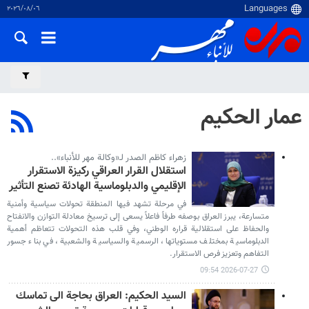
٠٦‏/٠٨‏/٢٠٢٦
عمار الحكيم
زهراء كاظم الصدر لـ«وكالة مهر للأنباء»..
استقلال القرار العراقي ركيزة الاستقرار
الإقليمي والدبلوماسية الهادئة تصنع التأثير
في مرحلة تشهد فيها المنطقة تحولات سياسية وأمنية
متسارعة، يبرز العراق بوصفه طرفاً فاعلاً يسعى إلى ترسيخ معادلة التوازن والانفتاح
والحفاظ على استقلالية قراره الوطني، وفي قلب هذه التحولات تتعاظم أهمية
الدبلوماسية بمختلف مستوياتها، الرسمية والسياسية والشعبية، في بناء جسور
التفاهم وتعزيز فرص الاستقرار.
2026-07-27 09:54
السيد الحكيم: العراق بحاجة الى تماسك